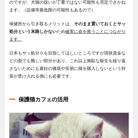
のですが、犬猫の扱いが丁重ではない可能性も否定できかね
ます。（設備等最低限の可能性もあるので）
保健所から引き取るメリットは、
そのまま置いておくとサッ
処分という末路しかない
ため
確実に命を救うことにつながり
ます。
日本もサッ処分０を目指してほしいところですが現状資金な
どの面でも難しい部分があり、これ以上無駄な殺生を繰り返
さないためにも避妊の徹底や安易に猫を購入しないという対
策が受け入れる側にも必要です。
保護猫カフェの活用