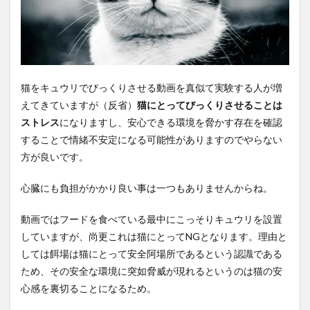
猫をキュウリでびっくりさせる動画を真似て実験する人が増
えてきていますが（反省）
猫にとってびっくりさせることは
ストレス
になりますし、安心できる環境を脅かす存在を確認
することで情緒不安定になる可能性がありますのでやらない
方が良いです。
心臓にも負担がかかり良い事は一つもありませんからね。
動画ではフードを食べている最中にこっそりキュウリを設置
していますが、尚更これは猫にとってNGとなります。理由と
しては餌場は猫にとって安全阿場所であるという認識である
ため、その安全な環境に突如脅威が現れるというのは猫の安
心感を裏切ることになるため。