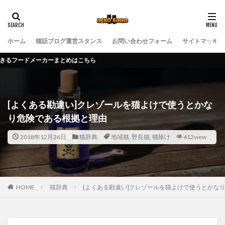
ホーム
猫話ブログ運営スタンス
お問い合わせフォーム
サイトマップ
ーまとめはこちら
[よくある勘違い]クレゾールを猫よけで使うとかな
り危険である根拠と理由
2018年12月26日
猫辞典
地域猫
,
野良猫
,
猫除け
412view
HOME
猫辞典
[よくある勘違い]クレゾールを猫よけで使うとかな