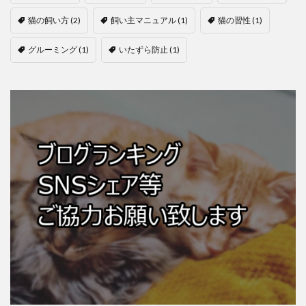
猫の飼い方
(2)
飼い主マニュアル
(1)
猫の習性
(1)
グルーミング
(1)
いたずら防止
(1)