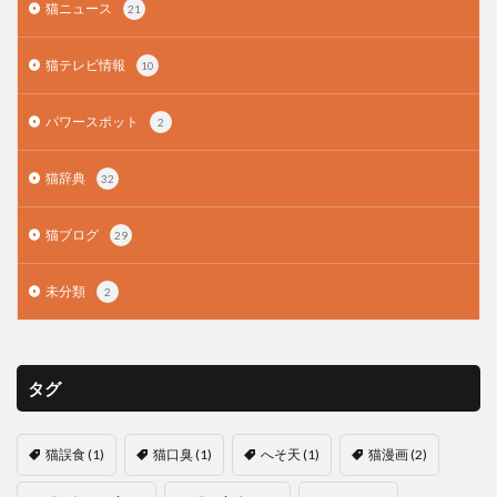
猫ニュース
21
猫テレビ情報
10
パワースポット
2
猫辞典
32
猫ブログ
29
未分類
2
タグ
猫誤食
(1)
猫口臭
(1)
へそ天
(1)
猫漫画
(2)