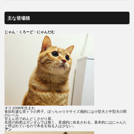
主な登場猫
じゃん・くろーど・にゃんだむ
オス 2008年生まれ
食欲旺盛な茶トラの男子。ぽっちゃり※サイズ感的には小型犬と中型犬の間
のレベル
甘えん坊でめんどくさがり屋。
名前の由来はガンダムでは無く、直感的に命名される。基本的にはにゃんた
と呼ばれているので本名を知る人は少ない。
アン