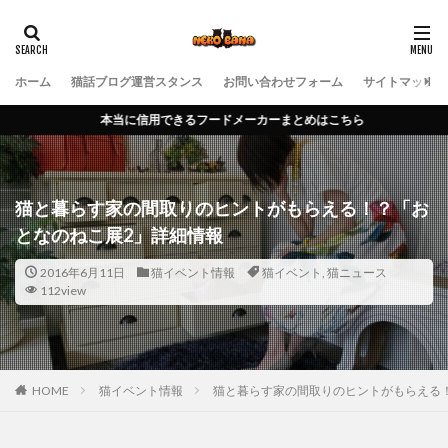
ホーム
猫話ブログ運営スタンス
お問い合わせフォーム
サイトマップ
本当に信用できるフードメーカーまとめはこちら
猫と暮らす家の間取りのヒントがもらえる！？「お
となのねこ展2」詳細情報
2016年6月11日
猫イベント情報
猫イベント
,
猫ニュース
112view
HOME
猫イベント情報
猫と暮らす家の間取りのヒントがもらえる