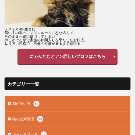
メス 2014年生まれ
飼い主の車のエンジンルームに忍び込んで
そのまま一緒に帰宅してしまい
押しかける形で家族の仲間入りを果たしたお転婆。
粘り強い性格で、自分の欲求が通るまで頑張る
にゃんだむとアン詳しいプロフはこちら
カテゴリー一覧
猫の飼い方
52
猫の健康管理
30
キャットフード
16