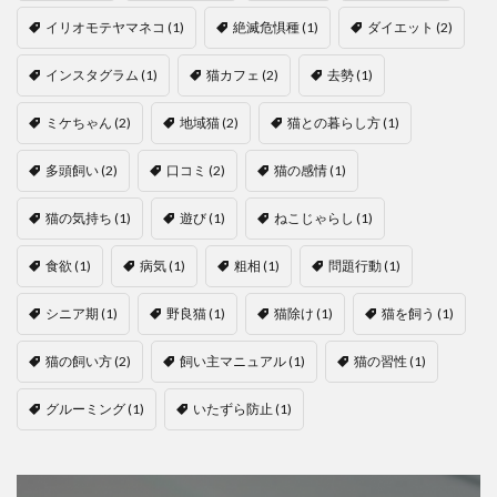
イリオモテヤマネコ
(1)
絶滅危惧種
(1)
ダイエット
(2)
インスタグラム
(1)
猫カフェ
(2)
去勢
(1)
ミケちゃん
(2)
地域猫
(2)
猫との暮らし方
(1)
多頭飼い
(2)
口コミ
(2)
猫の感情
(1)
猫の気持ち
(1)
遊び
(1)
ねこじゃらし
(1)
食欲
(1)
病気
(1)
粗相
(1)
問題行動
(1)
シニア期
(1)
野良猫
(1)
猫除け
(1)
猫を飼う
(1)
猫の飼い方
(2)
飼い主マニュアル
(1)
猫の習性
(1)
グルーミング
(1)
いたずら防止
(1)